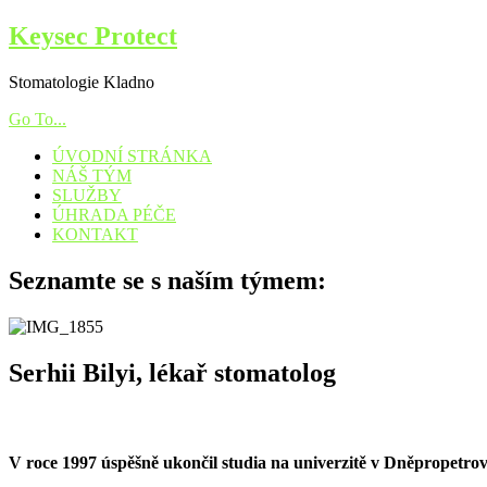
Keysec Protect
Stomatologie Kladno
Go To...
ÚVODNÍ STRÁNKA
NÁŠ TÝM
SLUŽBY
ÚHRADA PÉČE
KONTAKT
Seznamte se s naším týmem:
Serhii Bilyi, lékař stomatolog
V roce 1997 úspěšně ukončil studia na univerzitě v Dněpropetro